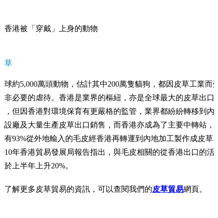
在香港被「穿戴」上身的動物
皮草
全球約5,000萬頭動物，估計其中200萬隻貓狗，都因皮草工業而
到非必要的虐待。香港是業界的樞紐，亦是全球最大的皮草出口
商，但因香港對環境保育有更嚴格的監管，業界都紛紛轉移到內
地設廠及大量生產皮草出口銷售，而香港亦成為了主要中轉站，
約有93%從外地輸入的毛皮經香港再轉運到內地加工製作成皮草
2010年香港貿易發展局報告指出，與毛皮相關的從香港出口的活
動於上半年上升20%。
想了解更多皮草貿易的資訊，可以查閱我們的
皮草貿易
網頁。