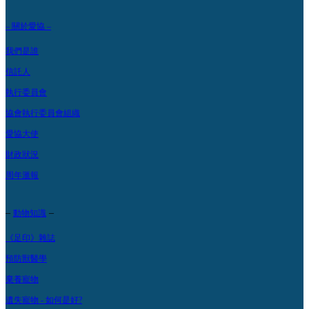
– 關於愛協 –
我們是誰
信託人
執行委員會
協會執行委員會組織
愛協大使
財政狀況
周年滙報
–
–
動物知識
《足印》雜誌
預防獸醫學
棄養寵物
遺失寵物 - 如何是好?