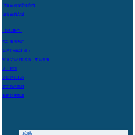
你適合飼養哪種寵物?
領養後的支援
– 聯絡我們 –
指定服務查詢
緊急動物福利事宜
暫養父母計劃及義工申請查詢
人才招聘
各區愛協中心
更新通訊資料
緊貼最新資訊
移動