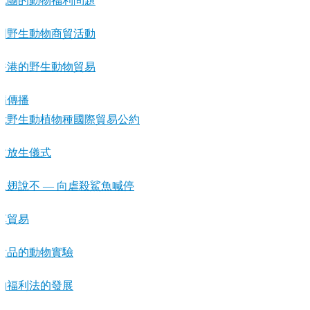
戲團的動物福利問題
國野生動物商貿活動
香港的野生動物貿易
病傳播
危野生動植物種國際貿易公約
教放生儀式
魚翅說不 — 向虐殺鯊魚喊停
草貿易
妝品的動物實驗
物福利法的發展