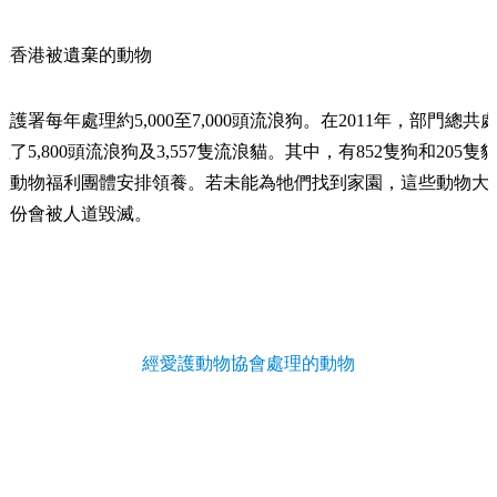
在香港被遺棄的動物
漁護署每年處理約5,000至7,000頭流浪狗。在2011年，部門總共
理了5,800頭流浪狗及3,557隻流浪貓。其中，有852隻狗和205隻
經動物福利團體安排領養。若未能為牠們找到家園，這些動物大
部份會被人道毀滅。
經愛護動物協會處理的動物