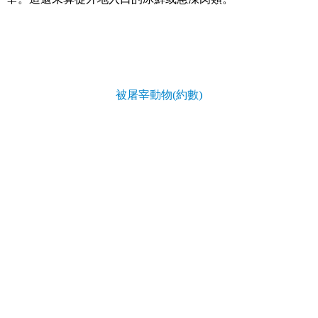
被屠宰動物(約數)
0
頭
2009年（日計）
0