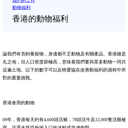
我們的工作
動物福利
香港的動物福利
不論我們有否飼養寵物，身邊都不乏動物及有關產品。香港雖是
彈丸之地，但人口密度卻極高，意味着我們要與眾多動物一同共
享這遍土地。以下的數字可以反映愛協在改善動福利的過程中所
面對的重重挑戰。
在香港食用的動物
2009年，香港每天約有4,600頭活豬，78頭活牛及22,000隻活雞被
屠宰。這還未算從外地入口的冰鮮或急凍肉類。