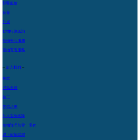
獸醫服務
領養
外展
動物行為諮詢
寵物美容服務
寵物寄養服務
–
–
加入我們
捐款
成為會員
義工
愛協活動
加入愛協團隊
寵物護理加零一課程
網上寵物課程