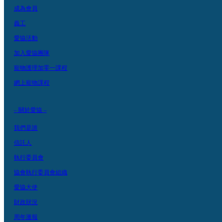
成為會員
義工
愛協活動
加入愛協團隊
寵物護理加零一課程
網上寵物課程
– 關於愛協 –
我們是誰
信託人
執行委員會
協會執行委員會組織
愛協大使
財政狀況
周年滙報