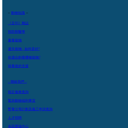
–
–
動物知識
《足印》雜誌
預防獸醫學
棄養寵物
遺失寵物 - 如何是好?
你適合飼養哪種寵物?
領養後的支援
– 聯絡我們 –
指定服務查詢
緊急動物福利事宜
暫養父母計劃及義工申請查詢
人才招聘
各區愛協中心