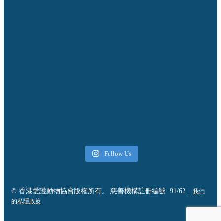
Follow Us
© 香港愛護動物協會版權所有。 慈善機構註冊編號: 91/62 |
我們
的私隱政策