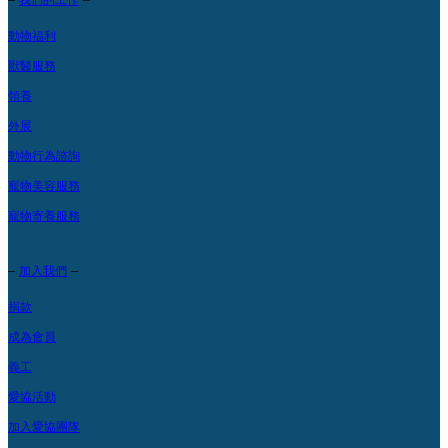
動物福利
獸醫服務
領養
外展
動物行為諮詢
寵物美容服務
寵物寄養服務
–
–
加入我們
捐款
成為會員
義工
愛協活動
加入愛協團隊