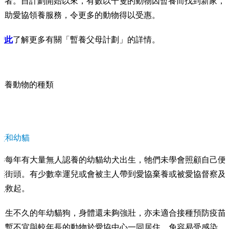
養者。自計劃開始以來，有數以千隻的動物因暫養而找到新家，
幫助愛協領養服務，令更多的動物得以受惠。
按此
了解更多有關「暫養父母計劃」的詳情。
暫養動物的種類
犬和幼貓
港每年有大量無人認養的幼貓幼犬出生，牠們未學會照顧自己便
棄街頭。有少數幸運兒或會被主人帶到愛協棄養或被愛協督察及
人救起。
出生不久的年幼貓狗，身體還未夠強壯，亦未適合接種預防疫苗
以暫不宜與較年長的動物於愛協中心一同居住，免容易受感染。