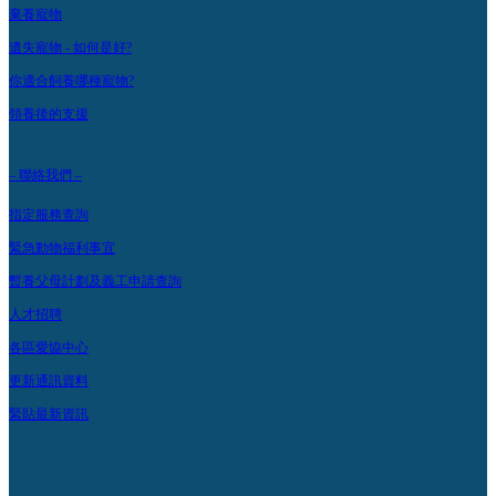
棄養寵物
遺失寵物 - 如何是好?
你適合飼養哪種寵物?
領養後的支援
– 聯絡我們 –
指定服務查詢
緊急動物福利事宜
暫養父母計劃及義工申請查詢
人才招聘
各區愛協中心
更新通訊資料
緊貼最新資訊