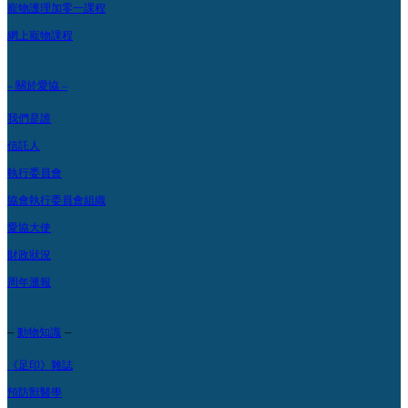
寵物護理加零一課程
網上寵物課程
– 關於愛協 –
我們是誰
信託人
執行委員會
協會執行委員會組織
愛協大使
財政狀況
周年滙報
–
–
動物知識
《足印》雜誌
預防獸醫學