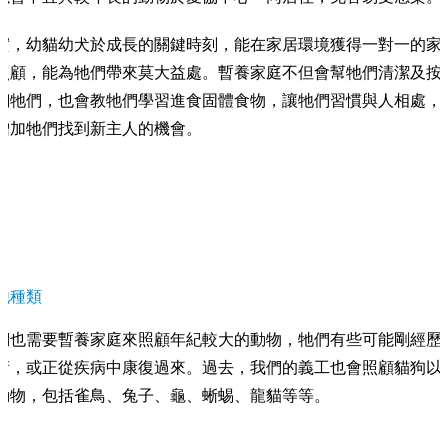
實，幼貓幼犬於成長的關鍵時刻，能在家居環境獲得一對一的家
照顧，能為牠們帶來莫大益處。暫養家庭不但會幫牠們清潔及按
飼牠們，也會教牠們學習進食固體食物，讓牠們習慣與人相處，
增加牠們找到新主人的機會。
他種類
們也需要暫養家庭來照顧年紀較大的動物，牠們有些可能剛經歷
術，或正從疾病中康復過來。過去，我們的義工也會照顧貓狗以
動物，包括雀鳥、兔子、龜、蜥蜴、龍貓等等。