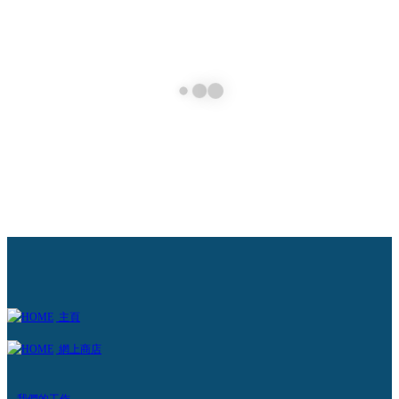
為暫養父母
護動物協會的「暫養父母計劃」旨在幫助有需要的動物，照顧牠
適合被領養的階段，去展開牠們尋家的旅程。我們需要更多義工
計劃，因為有些暫養父母在照顧了動物一段時間後，或會正式領
們，而無法再暫養其他動物 ...
解更多 +
主頁
網上商店
–
–
我們的工作