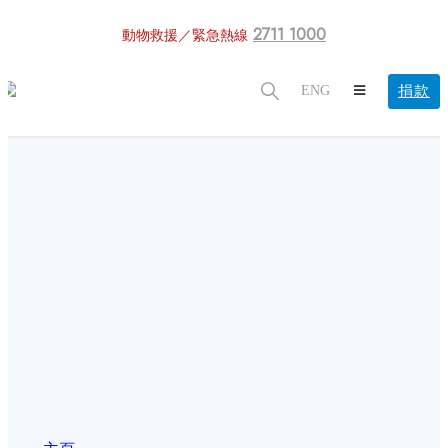
2711 1000
動物救援／緊急熱線
捐款
ENG