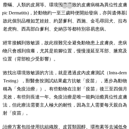
、塵蟎、人類的皮屑等。環境因素導致的皮膚病稱為異位性皮膚
Atopic Dermatitis)，於動物約一至三歲時便開始發病，亦與遺傳基
，故此個別品種如芝娃娃、約瑟爹利、西施、金毛尋回犬、拉布
、老虎狗、西高部白爹利、史納莎等都特別容易患病。
膚經常接觸到致敏源，故此很難完全避免動物患上皮膚炎。患病
動物只會感到痕癢，尤其是前腳位置，慢慢漫延至耳部、腋窩及
溝位置（背部較少受影響）。
有效找出環境致敏源的方法，就是透過皮內皮膚測試（Intra-derma
kin Testing），獸醫會按測試結果處方抗敏「疫苗」，逐步為動物
（稱為「免疫治療」）。有些動物在注射「疫苗」後三至四個月
慢見效，有些則長達一年。免疫治療是唯一能夠治癒異位性皮膚
方法，但此療法需要主人極大的耐性，因為主人需要每天親自為
注射「疫苗」。
他治療方案包括使用抗組織胺、皮質類固醇、環孢素等去減低免