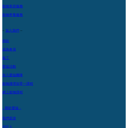
寵物美容服務
寵物寄養服務
–
–
加入我們
捐款
成為會員
義工
愛協活動
加入愛協團隊
寵物護理加零一課程
網上寵物課程
– 關於愛協 –
我們是誰
信託人