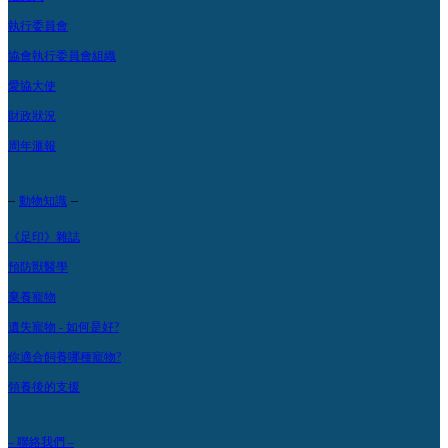
執行委員會
協會執行委員會組織
愛協大使
財政狀況
周年滙報
–
–
動物知識
《足印》雜誌
預防獸醫學
棄養寵物
遺失寵物 - 如何是好?
你適合飼養哪種寵物?
領養後的支援
– 聯絡我們 –