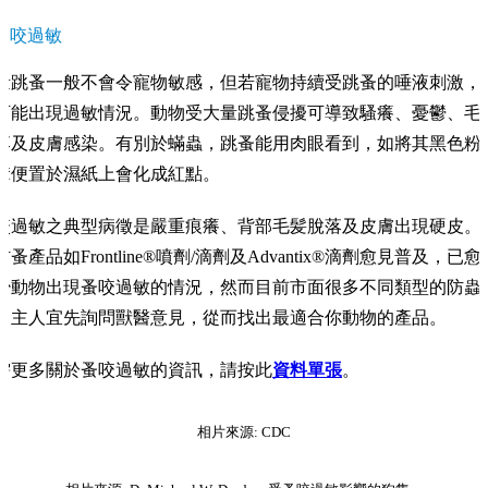
蚤咬過敏
量跳蚤一般不會令寵物敏感，但若寵物持續受跳蚤的唾液刺激，
可能出現過敏情況。動物受大量跳蚤侵擾可導致騷癢、憂鬱、毛
落及皮膚感染。有別於蟎蟲，跳蚤能用肉眼看到，如將其黑色粉
糞便置於濕紙上會化成紅點。
咬過敏之典型病徵是嚴重痕癢、背部毛髪脫落及皮膚出現硬皮。
防蚤產品如Frontline®噴劑/滴劑及Advantix®滴劑愈見普及，已愈
少動物出現蚤咬過敏的情況，然而目前市面很多不同類型的防蟲
，主人宜先詢問獸醫意見，從而找出最適合你動物的產品。
需更多關於蚤咬過敏的資訊，請按此
資料單張
。
相片來源: CDC