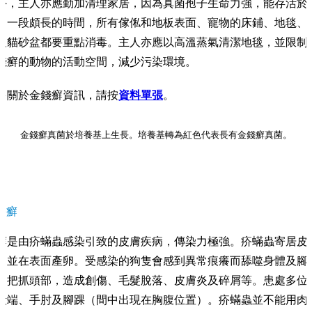
外，主人亦應勤加清理家居，因為真菌孢子生命力強，能存活於
中一段頗長的時間，所有傢俬和地板表面、寵物的床鋪、地毯、
及貓砂盆都要重點消毒。主人亦應以高溫蒸氣清潔地毯，並限制
錢癬的動物的活動空間，減少污染環境。
多關於金錢癬資訊，請按
資料單張
。
金錢癬真菌於培養基上生長。培養基轉為紅色代表長有金錢癬真菌。
疥癬
癬是由疥蟎蟲感染引致的皮膚疾病，傳染力極強。疥蟎蟲寄居皮
，並在表面產卵。受感染的狗隻會感到異常痕癢而舔噬身體及腳
、把抓頭部，造成創傷、毛髮脫落、皮膚炎及碎屑等。患處多位
殼端、手肘及腳踝（間中出現在胸腹位置）。疥蟎蟲並不能用肉