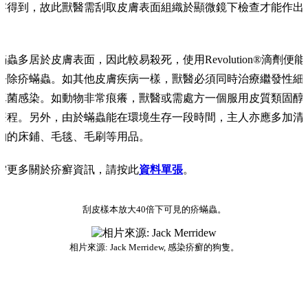
察得到，故此獸醫需刮取皮膚表面組織於顯微鏡下檢查才能作出
。
蟎蟲多居於皮膚表面，因此較易殺死，使用Revolution®滴劑便能
去除疥蟎蟲。如其他皮膚疾病一樣，獸醫必須同時治療繼發性細
真菌感染。如動物非常痕癢，獸醫或需處方一個服用皮質類固醇
療程。另外，由於蟎蟲能在環境生存一段時間，主人亦應多加清
物的床鋪、毛毯、毛刷等用品。
需更多關於疥癬資訊，請按此
資料單張
。
刮皮樣本放大40倍下可見的疥蟎蟲。
相片來源: Jack Merridew, 感染疥癬的狗隻。