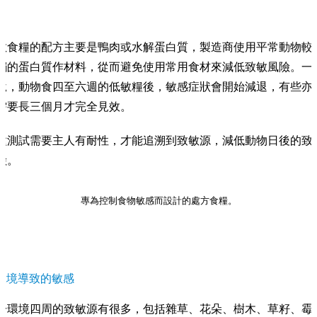
。
敏食糧的配方主要是鴨肉或水解蛋白質，製造商使用平常動物較
觸的蛋白質作材料，從而避免使用常用食材來減低致敏風險。一
說，動物食四至六週的低敏糧後，敏感症狀會開始減退，有些亦
需要長三個月才完全見效。
種測試需要主人有耐性，才能追溯到致敏源，減低動物日後的致
險。
專為控制食物敏感而設計的處方食糧。
環境導致的敏感
於環境四周的致敏源有很多，包括雜草、花朵、樹木、草籽、霉