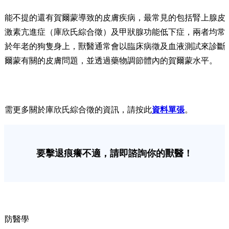
不能不提的還有賀爾蒙導致的皮膚疾病，最常見的包括腎上腺皮
質激素亢進症（庫欣氏綜合徵）及甲狀腺功能低下症，兩者均常
見於年老的狗隻身上，獸醫通常會以臨床病徵及血液測試來診斷
賀爾蒙有關的皮膚問題，並透過藥物調節體內的賀爾蒙水平。
如需更多關於庫欣氏綜合徵的資訊，請按此
資料單張
。
要擊退痕癢不適，請即諮詢你的獸醫！
預防醫學