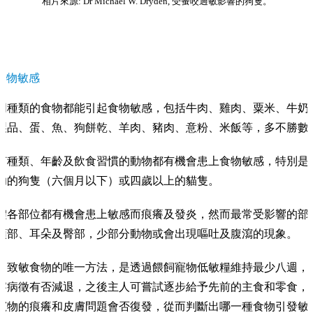
相片來源: Dr Michael W. Dryden, 受蚤咬過敏影響的狗隻。
食物敏感
同種類的食物都能引起食物敏感，包括牛肉、雞肉、粟米、牛奶
製品、蛋、魚、狗餅乾、羊肉、豬肉、意粉、米飯等，多不勝數
何種類、年齡及飲食習慣的動物都有機會患上食物敏感，特別是
幼的狗隻（六個月以下）或四歲以上的貓隻。
體各部位都有機會患上敏感而痕癢及發炎，然而最常受影響的部
頭部、耳朵及臀部，少部分動物或會出現嘔吐及腹瀉的現象。
出致敏食物的唯一方法，是透過餵飼寵物低敏糧維持最少八週，
察病徵有否減退，之後主人可嘗試逐步給予先前的主食和零食，
寵物的痕癢和皮膚問題會否復發，從而判斷出哪一種食物引發敏