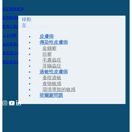
指定服務查詢
緊急動物福利事宜
移動
至
暫養父母計劃及義工申請查詢
人才招聘
皮膚病
傳染性皮膚病
各區愛協中心
金錢癬
更新通訊資料
疥癬
毛囊蟲症
緊貼最新資訊
耳蟎蟲症
過敏性皮膚病
蚤咬過敏
食物敏感
環境導致的敏感
荷爾蒙問題