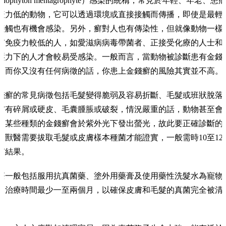
ichophyton mentagrophyte）感染的統稱，常見於年輕、年老、患
疫力低的動物，它可以透過環境或直接接觸而傳播，即使是最輕
接觸也有機會感染。另外，癬對人也有傳染性，但就像動物一樣
有免疫力較低的人，如愛滋病病毒帶菌者、正接受化療的人士和
壓力下的人才會較易受感染。一般而言，當動物被診斷患有金錢
，而你又沒有任何病徵的話，你患上金錢癬的風險其實並不高。
錢癬的常見病徵包括毛髮變得脆弱及容易折斷、毛髮或班狀脫落
膚有碎屑或硬皮、毛囊腫脹或破裂，情況嚴重的話，動物甚至會
。某些種類的金錢癬會於紫外光下發出螢光，故此要正確診斷的
，獸醫需要拔取毛髮或皮膚樣本種菌才能證實，一般需時10至12
有結果。
療一般包括服用抗真菌藥、塗外用藥膏及使用藥性洗髮水為寵物
，治療時間最少一至兩個月，以確保皮膚和毛髮的真菌完全被清
。