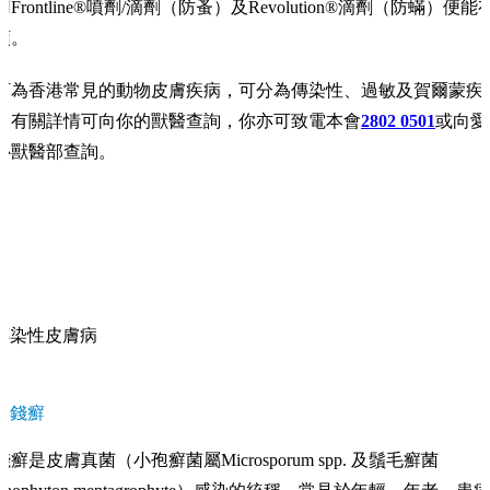
用Frontline®噴劑/滴劑（防蚤）及Revolution®滴劑（防蟎）便能
預。
下為香港常見的動物皮膚疾病，可分為傳染性、過敏及賀爾蒙疾
。有關詳情可向你的獸醫查詢，你亦可致電本會
2802 0501
或向愛
心獸醫部查詢。
傳染性皮膚病
金錢癬
錢癬是皮膚真菌（小孢癬菌屬Microsporum spp. 及鬚毛癬菌