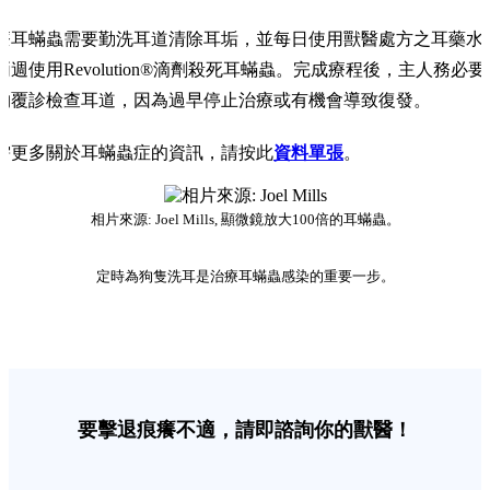
療耳蟎蟲需要勤洗耳道清除耳垢，並每日使用獸醫處方之耳藥水
兩週使用Revolution®滴劑殺死耳蟎蟲。完成療程後，主人務必要
物覆診檢查耳道，因為過早停止治療或有機會導致復發。
需更多關於耳蟎蟲症的資訊，請按此
資料單張
。
相片來源: Joel Mills, 顯微鏡放大100倍的耳蟎蟲。
定時為狗隻洗耳是治療耳蟎蟲感染的重要一步。
要擊退痕癢不適，請即諮詢你的獸醫！