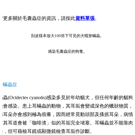
需更多關於毛囊蟲症的資訊，請按此
資料單張
。
刮皮樣本放大100倍下可見的犬蠕形蟎蟲。
感染毛囊蟲症的狗隻。
耳蟎蟲症
蟎蟲(Octdectes cyanotis)感染多見於年幼貓犬，但任何年齡的貓狗
機會感染。患上耳蟎蟲的動物，其耳垢會變成深色的蠟狀物質，
的耳朵亦會感到極為痕癢，因而經常晃動頭部及搔抓耳朵，病情
者其耳道會被「咖啡渣」似的耳垢完全堵塞。耳蟎蟲並不能靠肉
覺，但可藉檢耳鏡或顯微鏡檢查耳垢作診斷。