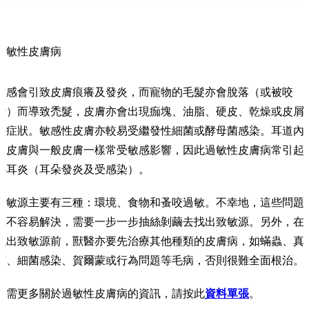
過敏性皮膚病
敏感會引致皮膚痕癢及發炎，而寵物的毛髮亦會脫落（或被咬
斷）而導致禿髮，皮膚亦會出現痂塊、油脂、硬皮、乾燥或皮屑
等症狀。敏感性皮膚亦較易受繼發性細菌或酵母菌感染。耳道內
的皮膚與一般皮膚一樣常受敏感影響，因此過敏性皮膚病常引起
外耳炎（耳朵發炎及受感染）。
致敏源主要有三種：環境、食物和蚤咬過敏。不幸地，這些問題
並不容易解決，需要一步一步抽絲剝繭去找出致敏源。另外，在
找出致敏源前，獸醫亦要先治療其他種類的皮膚病，如蟎蟲、真
菌、細菌感染、賀爾蒙或行為問題等毛病，否則很難全面根治。
如需更多關於過敏性皮膚病的資訊，請按此
資料單張
。