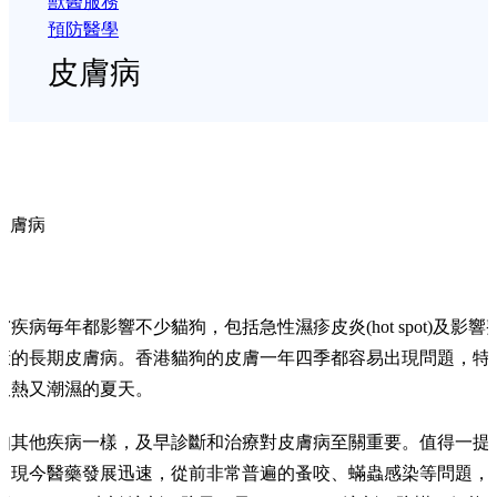
獸醫服務
預防醫學
皮膚病
皮膚病
膚疾病毎年都影響不少貓狗，包括急性濕疹皮炎(hot spot)及影響
康的長期皮膚病。香港貓狗的皮膚一年四季都容易出現問題，特
又熱又潮濕的夏天。
如其他疾病一樣，及早診斷和治療對皮膚病至關重要。值得一提
，現今醫藥發展迅速，從前非常普遍的蚤咬、蟎蟲感染等問題，