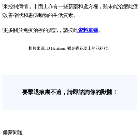
應來控制病情，市面上亦有一些新藥和處方糧，雖未能治癒此症
能改善徵狀和患病動物的生活質素。
需更多關於免疫治療的資訊，請按此
資料單張
。
相片來源: JJ Harrison, 鬱金香花蕊上的花粉粒。
要擊退痕癢不適，請即諮詢你的獸醫！
荷爾蒙問題