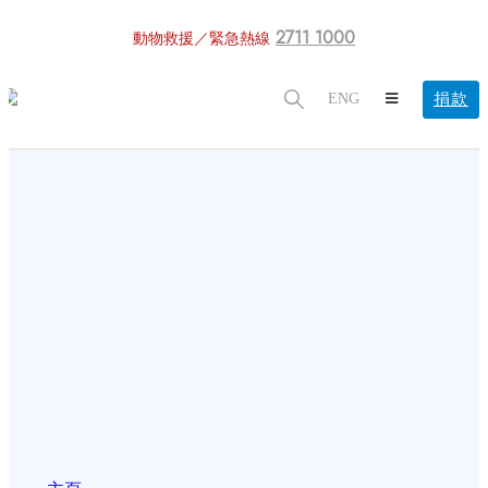
2711 1000
動物救援／緊急熱線
捐款
ENG