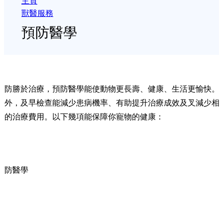
主頁
獸醫服務
預防醫學
預防勝於治療，預防醫學能使動物更長壽、健康、生活更愉快。
另外，及早檢查能減少患病機率、有助提升治療成效及叉減少相
關的治療費用。以下幾項能保障你寵物的健康：
預防醫學