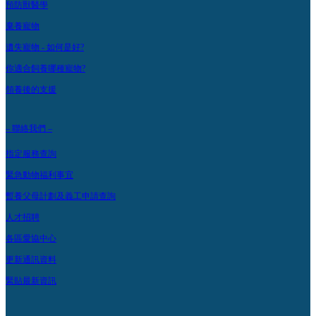
預防獸醫學
棄養寵物
遺失寵物 - 如何是好?
你適合飼養哪種寵物?
領養後的支援
– 聯絡我們 –
指定服務查詢
緊急動物福利事宜
暫養父母計劃及義工申請查詢
人才招聘
各區愛協中心
更新通訊資料
緊貼最新資訊