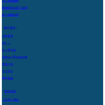
加入愛協團隊
寵物護理加零一課程
網上寵物課程
– 關於愛協 –
我們是誰
信託人
執行委員會
協會執行委員會組織
愛協大使
財政狀況
周年滙報
–
–
動物知識
《足印》雜誌