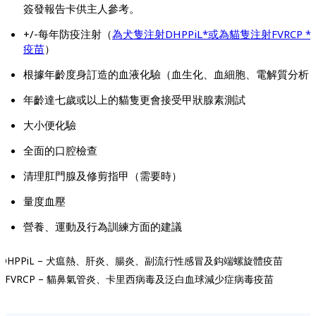
簽發報告卡供主人參考。
+/-每年防疫注射（
為犬隻注射DHPPiL*或為貓隻注射FVRCP *
疫苗
）
根據年齡度身訂造的血液化驗（血生化、血細胞、電解質分析
年齡達七歲或以上的貓隻更會接受甲狀腺素測試
大小便化驗
全面的口腔檢查
清理肛門腺及修剪指甲（需要時）
量度血壓
營養、運動及行為訓練方面的建議
*DHPPiL – 犬瘟熱、肝炎、腸炎、副流行性感冒及鈎端螺旋體疫苗
**FVRCP – 貓鼻氣管炎、卡里西病毒及泛白血球減少症病毒疫苗