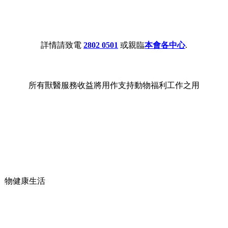
詳情請致電
2802 0501
或親臨
本會各中心
.
所有獸醫服務收益將用作支持動物福利工作之用
寵物健康生活
物保健計劃