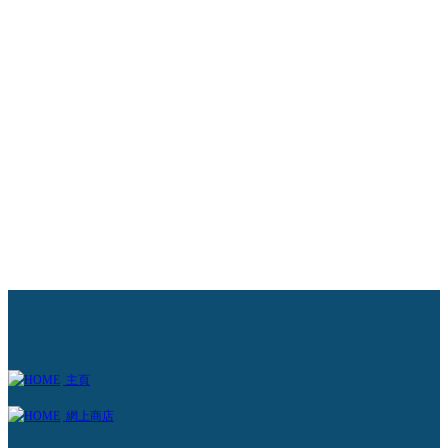
it for Paws 寵物體態健康檢查
物為人帶來喜悅和快樂，及提升心理健康，即使簡單如輕撫寵物
牠們美容及和牠們玩耍，都可以為你減壓及降血壓，而外出散步
和愛犬來說，更能促進健康！
解更多 +
主頁
網上商店