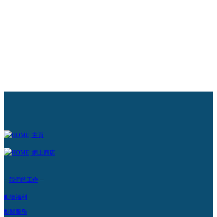
醫部現有超過 30 名獸醫護士，擔演協助獸醫工作的重要角色，
物提供優質的基本護理。自 2001 年起，所有獸醫護士均要修讀
可的澳洲獸醫護士課程，讓我們感到十分自豪。
解更多 +
主頁
網上商店
–
–
我們的工作
動物福利
獸醫服務