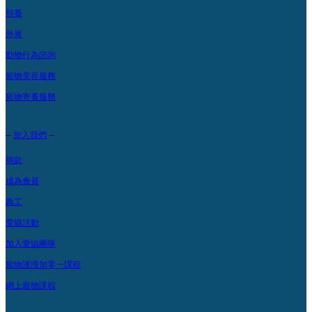
領養
外展
動物行為諮詢
寵物美容服務
寵物寄養服務
–
–
加入我們
捐款
成為會員
義工
愛協活動
加入愛協團隊
寵物護理加零一課程
網上寵物課程