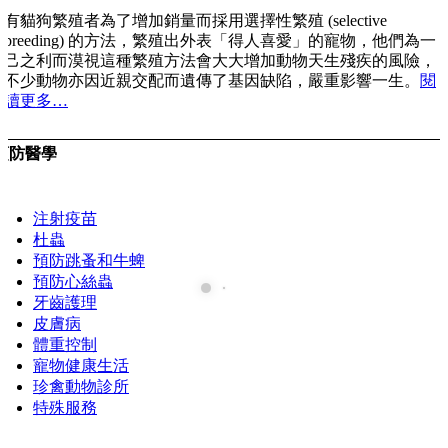
有貓狗繁殖者為了增加銷量而採用選擇性繁殖 (selective
breeding) 的方法，繁殖出外表「得人喜愛」的寵物，他們為一
己之利而漠視這種繁殖方法會大大增加動物天生殘疾的風險，
不少動物亦因近親交配而遺傳了基因缺陷，嚴重影響一生。
閱
讀更多…
預防醫學
注射疫苗
杜蟲
預防跳蚤和牛蜱
預防心絲蟲
牙齒護理
皮膚病
體重控制
寵物健康生活
珍禽動物診所
特殊服務