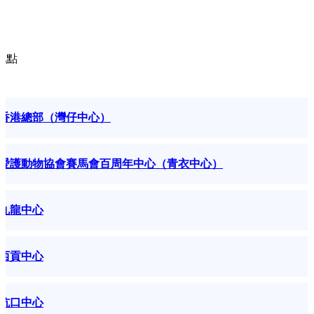
地點
香港總部（灣仔中心）
愛護動物協會賽馬會百周年中心（青衣中心）
九龍中心
西貢中心
坑口中心