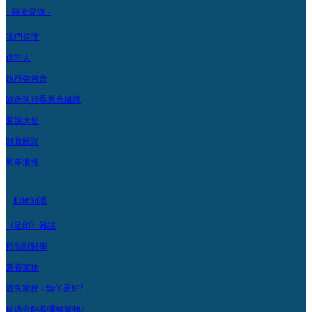
– 關於愛協 –
我們是誰
信託人
執行委員會
協會執行委員會組織
愛協大使
財政狀況
周年滙報
–
–
動物知識
《足印》雜誌
預防獸醫學
棄養寵物
遺失寵物 - 如何是好?
你適合飼養哪種寵物?