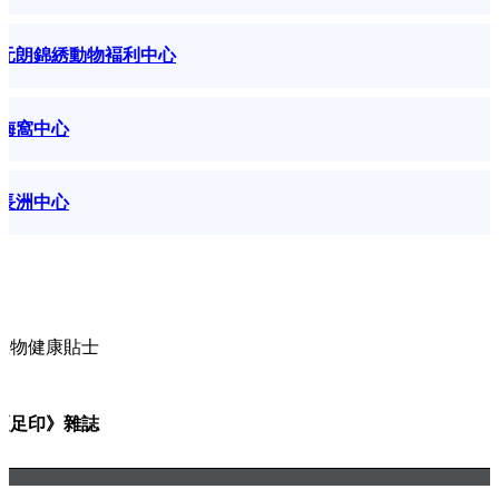
元朗錦綉動物褔利中心
梅窩中心
長洲中心
寵物健康貼士
矯正手術：給無良繁殖場動物一個
《足印》雜誌
重生機會