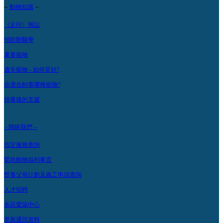
–
–
動物知識
《足印》雜誌
預防獸醫學
棄養寵物
遺失寵物 - 如何是好?
你適合飼養哪種寵物?
領養後的支援
– 聯絡我們 –
指定服務查詢
緊急動物福利事宜
暫養父母計劃及義工申請查詢
人才招聘
各區愛協中心
更新通訊資料