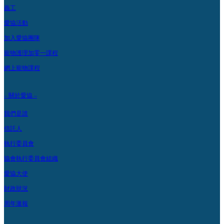
義工
愛協活動
加入愛協團隊
寵物護理加零一課程
網上寵物課程
– 關於愛協 –
我們是誰
信託人
執行委員會
協會執行委員會組織
愛協大使
財政狀況
周年滙報