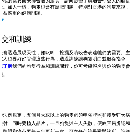
合牠的需要而安排合適的膳食。請向獸醫了解適合你愛犬的膳食
量。如人一樣，狗隻也會有癡肥問題，特別對香港的狗隻來說，
日益嚴重的健康問題。
社交和訓練
隻會透過展現天性，如吠叫、挖掘及啃咬去表達牠們的需要。主
家人也要好好管理這些行為，透過訓練讓狗隻明白並服從指令。
此了解
我們的狗隻行為和訓練課程，你可考慮報名與你的狗隻參
程。
港法例規定，五個月大或以上的狗隻必須申領牌照和接受狂犬病
注射，同時要植入晶片，一旦狗隻與主人失散，便較容易辨認和
。牌照和疫苗要每三年更新一次，可在任何註冊獸醫診所、漁護