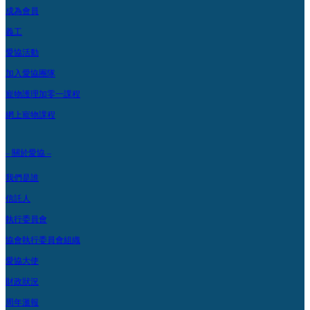
成為會員
義工
愛協活動
加入愛協團隊
寵物護理加零一課程
網上寵物課程
– 關於愛協 –
我們是誰
信託人
執行委員會
協會執行委員會組織
愛協大使
財政狀況
周年滙報