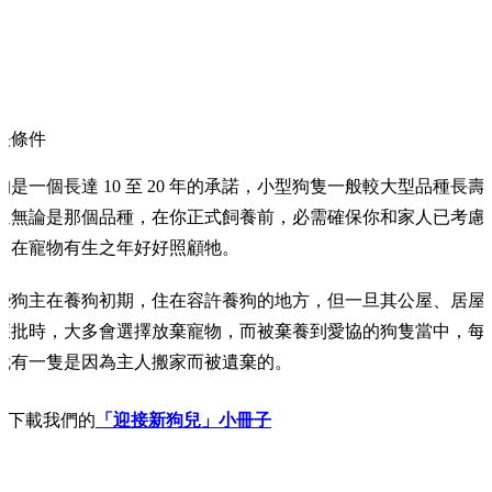
決條件
狗是一個長達 10 至 20 年的承諾，小型狗隻一般較大型品種長壽
過無論是那個品種，在你正式飼養前，必需確保你和家人已考慮
，在寵物有生之年好好照顧牠。
些狗主在養狗初期，住在容許養狗的地方，但一旦其公屋、居屋
獲批時，大多會選擇放棄寵物，而被棄養到愛協的狗隻當中，每
就有一隻是因為主人搬家而被遺棄的。
下載我們的
「迎接新狗兒」小冊子