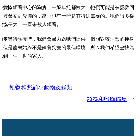
居愛協領養中心的狗隻，一般年紀都較大，牠們可能是被拯救回
是被棄養到愛協的，當中也有一些是有特殊需要的。牠們很多從
愛協長大，一直未被人領養。
狗隻等待領養時，我們會盡力為牠們提供一個相對較理想的棲身
，但是籠舍始終不是飼養狗隻的最佳環境，所以我們希望盡快為
找到一生一世的家人。
領養和照顧小動物及龜類
領養和照顧貓隻