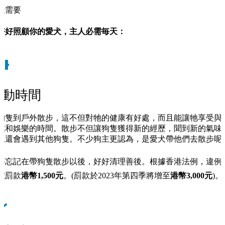
天需要
好好照顧你的愛犬，主人必需毎天：
運動時間
狗隻到戶外散步，這不但對牠的健康有好處，而且能讓牠享受與
處和娛樂的時間。散步不但讓狗隻獲得新的經歷，聞到新的氣味
且還會遇到其他狗隻。不少狗主更認為，是愛犬帶他們去散步呢
要忘記在帶狗隻散步以後，好好清理善後。根據香港法例，違例
被罰款
港幣1,500元
。(罰款於2023年第四季將增至
港幣3,000元
)。