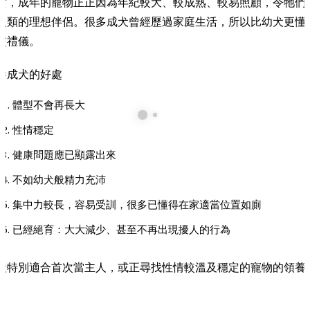
實，成年的寵物正正因為年紀較大、較成熟、較易照顧，令牠們
人類的理想伴侶。很多成犬曾經歷過家庭生活，所以比幼犬更懂
交禮儀。
養成犬的好處
體型不會再長大
性情穩定
健康問題應已顯露出來
不如幼犬般精力充沛
集中力較長，容易受訓，很多已懂得在家適當位置如廁
已經絕育：大大減少、甚至不再出現擾人的行為
犬特別適合首次當主人，或正尋找性情較溫及穩定的寵物的領養
。