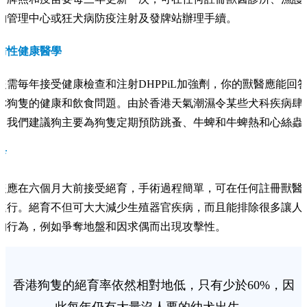
物管理中心或狂犬病防疫注射及發牌站辦理手續。
防性健康醫學
隻需毎年接受健康檢查和注射DHPPiL加強劑，你的獸醫應能回
你狗隻的健康和飲食問題。由於香港天氣潮濕令某些犬科疾病肆
，我們建議狗主要為狗隻定期預防跳蚤、牛蜱和牛蜱熱和心絲蟲
育
隻應在六個月大前接受絕育，手術過程簡單，可在任何註冊獸醫
進行。絕育不但可大大減少生殖器官疾病，而且能排除很多讓人
的行為，例如爭奪地盤和因求偶而出現攻擊性。
香港狗隻的絕育率依然相對地低，只有少於60%，因
此每年仍有大量沒人要的幼犬出生。