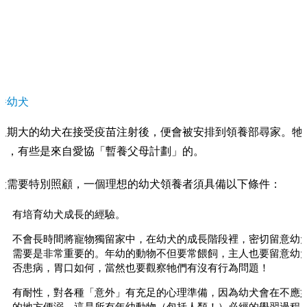
養幼犬
星期大的幼犬在接受疫苗注射後，便會被安排到領養部尋家。牠
中，有些是來自愛協「暫養父母計劃」的。
犬需要特別照顧，一個理想的幼犬領養者須具備以下條件：
有培育幼犬成長的經驗。
不會長時間將寵物獨留家中，在幼犬的成長階段裡，密切留意幼
需要是非常重要的。年幼的動物不但要常餵飼，主人也要留意幼
否患病，胃口如何，當然也要觀察牠們有沒有行為問題！
有耐性，對各種「意外」有充足的心理準備，因為幼犬會在不應
的地方便溺，這是所有年幼動物（包括人類！）必經的學習過程