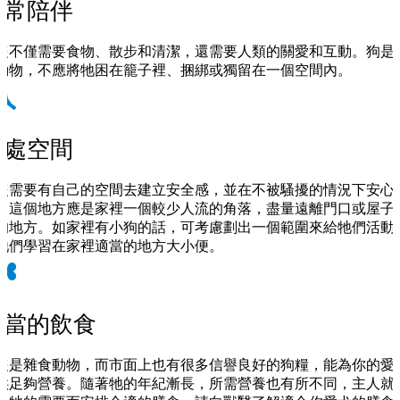
經常陪伴
隻不僅需要食物、散步和清潔，還需要人類的關愛和互動。狗是
動物，不應將牠困在籠子裡、捆綁或獨留在一個空間內。
靜處空間
隻需要有自己的空間去建立安全感，並在不被騷擾的情況下安心
。這個地方應是家裡一個較少人流的角落，盡量遠離門口或屋子
的地方。如家裡有小狗的話，可考慮劃出一個範圍來給牠們活動
牠們學習在家裡適當的地方大小便。
適當的飲食
隻是雜食動物，而市面上也有很多信譽良好的狗糧，能為你的愛
供足夠營養。隨著牠的年紀漸長，所需營養也有所不同，主人就