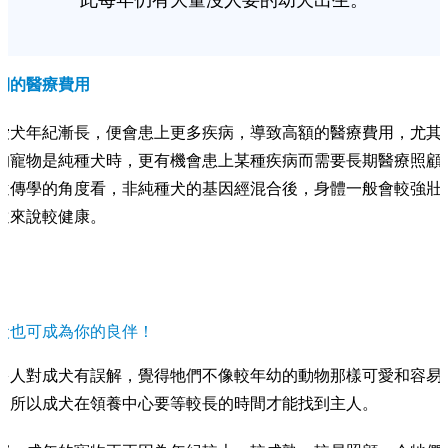
期的醫療費用
愛犬年紀漸長，便會患上更多疾病，導致高額的醫療費用，尤其
的寵物是純種犬時，更有機會患上某種疾病而需要長期醫療照顧
遺傳學的角度看，非純種犬的基因經混合後，身體一般會較強壯
遠來說較健康。
犬也可成為你的良伴！
多人對成犬有誤解，覺得牠們不像較年幼的動物那樣可愛和容易
，所以成犬在領養中心要等較長的時間才能找到主人。