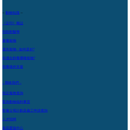
–
–
動物知識
《足印》雜誌
預防獸醫學
棄養寵物
遺失寵物 - 如何是好?
你適合飼養哪種寵物?
領養後的支援
– 聯絡我們 –
指定服務查詢
緊急動物福利事宜
暫養父母計劃及義工申請查詢
人才招聘
各區愛協中心