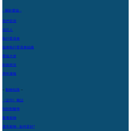
– 關於愛協 –
我們是誰
信託人
執行委員會
協會執行委員會組織
愛協大使
財政狀況
周年滙報
–
–
動物知識
《足印》雜誌
預防獸醫學
棄養寵物
遺失寵物 - 如何是好?