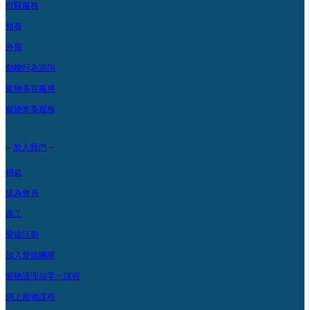
獸醫服務
領養
外展
動物行為諮詢
寵物美容服務
寵物寄養服務
–
–
加入我們
捐款
成為會員
義工
愛協活動
加入愛協團隊
寵物護理加零一課程
網上寵物課程