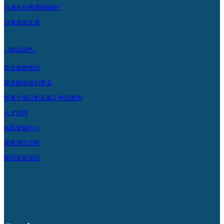
你適合飼養哪種寵物?
領養後的支援
– 聯絡我們 –
指定服務查詢
緊急動物福利事宜
暫養父母計劃及義工申請查詢
人才招聘
各區愛協中心
更新通訊資料
緊貼最新資訊