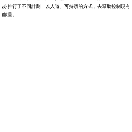
協亦推行了不同計劃，以人道、可持續的方式，去幫助控制現有
物數量。
動絶育車
物數量過剩的問題於新界和離島等地尤其普遍，居民多以「自由
形式飼養動物，其中已絕育的少之又少，又任由牠們四處遊蕩 ...
解更多 +