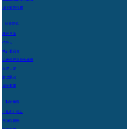
網上寵物課程
– 關於愛協 –
我們是誰
信託人
執行委員會
協會執行委員會組織
愛協大使
財政狀況
周年滙報
–
–
動物知識
《足印》雜誌
預防獸醫學