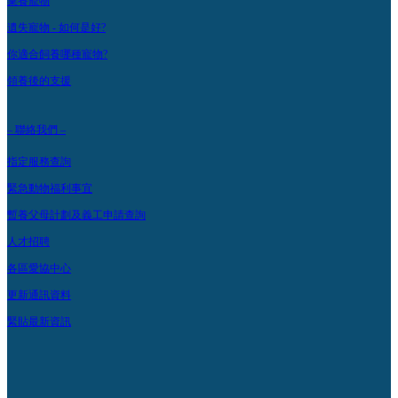
棄養寵物
遺失寵物 - 如何是好?
你適合飼養哪種寵物?
領養後的支援
– 聯絡我們 –
指定服務查詢
緊急動物福利事宜
暫養父母計劃及義工申請查詢
人才招聘
各區愛協中心
更新通訊資料
緊貼最新資訊