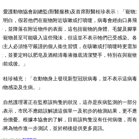
港愛護動物協會副總監(獸醫服務)及首席獸醫桂珍表示：「寵物
該明白，假若他們在寵物附近咳嗽或打噴嚏，病毒會經由口鼻飛
播，並降落在附近物件的表面，這包括寵物的身體、毛髮及腳掌
時寵物甚至可能吸入這些飛沬，但這並不表示牠們已受感染。各
物主人必須恪守嚴謹的個人衞生習慣，在咳嗽或打噴嚏時更需加
意，並要定時以肥皂及酒精清毒液徹底清潔雙手，特別在與寵物
的前或後。」
醫桂珍補充：「在動物身上發現新型冠狀病毒，並不表示這病毒
動物感染及生病。」
農自然護理署正在監察該狗隻的狀況，這亦是疾病監測的一部分
協表示，市民不應錯誤解讀這個單一及初步的檢測結果，更不應
過份擔憂。根據本協會的了解，目前該狗隻沒有任何病徵，而有
局將為牠作進一步測試，並於稍後提供更多資訊。