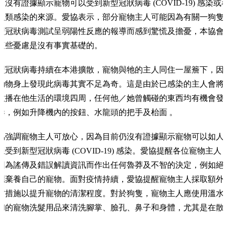
，沒有證據顯示寵物可以受到新型冠狀病毒 (COVID-19) 感染或
人類感染的來源。愛協表示，部分寵物主人可能因為有關一狗隻
型冠狀病毒測試呈弱陽性反應的報導而感到驚慌及擔憂，本協會
這些憂慮是沒有事實基礎的。
型冠狀病毒持續在本港擴散，寵物與牠的主人同住一屋簷下，因
動物身上發現此病毒其實不足為奇。這是由於已感染的主人會將
散播在他生活的環境四周，任何他／她曾觸碰的東西均有機會發
毒，例如升降機內的按鈕、水龍頭的把手及枱面 。
協強調寵物主人可放心，因為目前仍沒有證據顯示寵物可以如人
樣受到新型冠狀病毒 (COVID-19) 感染。愛協提醒各位寵物主人
因為謠傳及錯誤解讀資訊而作出任何魯莽及不智的決定，例如絕
應棄養自己的寵物。面對疫情持續，愛協提醒寵物主人採取額外
防措施以提升寵物的清潔程度。對於狗隻，寵物主人應使用溫水
和的寵物洗髮用品來清洗腳掌、臉孔、鼻子和身體，尤其是在散
。