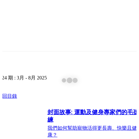
124 期 : 3月 - 8月 2025
 返回目錄
封面故事: 運動及健身專家們的毛
練
我們如何幫助寵物活得更長壽、快樂且健
康？