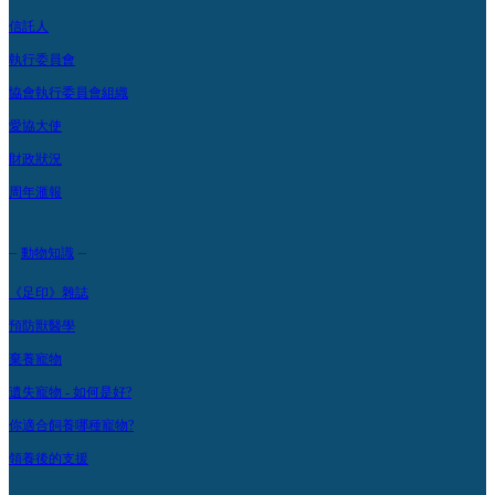
信託人
執行委員會
協會執行委員會組織
愛協大使
財政狀況
周年滙報
–
–
動物知識
《足印》雜誌
預防獸醫學
棄養寵物
遺失寵物 - 如何是好?
你適合飼養哪種寵物?
領養後的支援