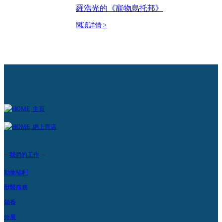
羅浩光的《寵物烏托邦》
閱讀詳情 >
主頁
網上商店
–
–
我們的工作
動物福利
獸醫服務
領養
外展