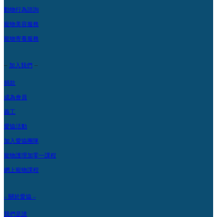
動物行為諮詢
寵物美容服務
寵物寄養服務
–
–
加入我們
捐款
成為會員
義工
愛協活動
加入愛協團隊
寵物護理加零一課程
網上寵物課程
– 關於愛協 –
我們是誰