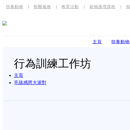
領養動物
獸醫服務
教育活動
寵物護理課程
主頁
領養動物
行為訓練工作坊
主頁
毛孩感恩大派對
「良好狗市民」工作坊