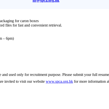
hr@spca.org.hk
packaging for caron boxes
d files for fast and convenient retrieval.
am – 6pm)
nce and used only for recruitment purpose. Please submit your full resum
 are invited to visit our website
www.spca.org.hk
for more information a