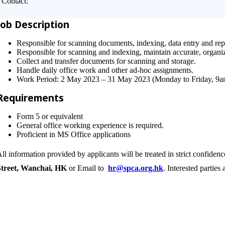
Contact:
Job Description
Responsible for scanning documents, indexing, data entry and re
Responsible for scanning and indexing, maintain accurate, organize
Collect and transfer documents for scanning and storage.
Handle daily office work and other ad-hoc assignments.
Work Period: 2 May 2023 – 31 May 2023 (Monday to Friday, 9
Requirements
Form 5 or equivalent
General office working experience is required.
Proficient in MS Office applications
ll information provided by applicants will be treated in strict confide
Street, Wanchai, HK
or Email to
hr@spca.org.hk
. Interested parties