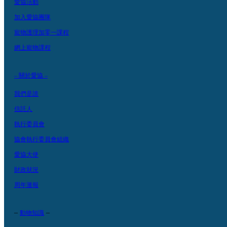
愛協活動
加入愛協團隊
寵物護理加零一課程
網上寵物課程
– 關於愛協 –
我們是誰
信託人
執行委員會
協會執行委員會組織
愛協大使
財政狀況
周年滙報
–
–
動物知識