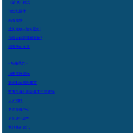
《足印》雜誌
預防獸醫學
棄養寵物
遺失寵物 - 如何是好?
你適合飼養哪種寵物?
領養後的支援
– 聯絡我們 –
指定服務查詢
緊急動物福利事宜
暫養父母計劃及義工申請查詢
人才招聘
各區愛協中心
更新通訊資料
緊貼最新資訊