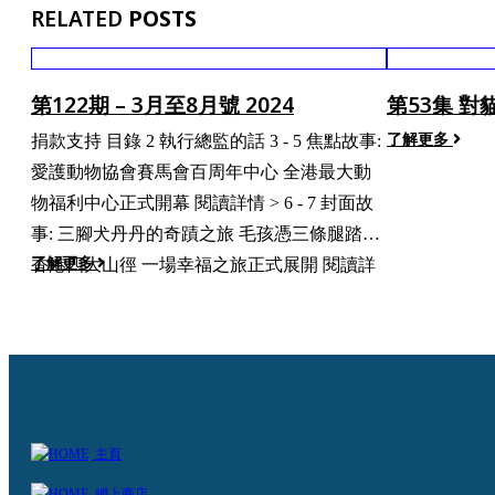
RELATED
POSTS
第122期 – 3月至8月號 2024
第53集 
了解更多
捐款支持 目錄 2 執行總監的話 3 - 5 焦點故事:
愛護動物協會賽馬會百周年中心 全港最大動
物福利中心正式開幕 閱讀詳情 > 6 - 7 封面故
事: 三腳犬丹丹的奇蹟之旅 毛孩憑三條腿踏足
了解更多
香港四大山徑 一場幸福之旅正式展開 閱讀詳
情 > 8 做個精明好主人 腸胃好、情緒也自然好
10 - 11 動物英雄 愛協督察手記- 改善引水道設
計 保障野生動物安全 閱讀詳情 > 14 領養資訊
黑唐也是寶 15 - 17 動物福利...
主頁
網上商店