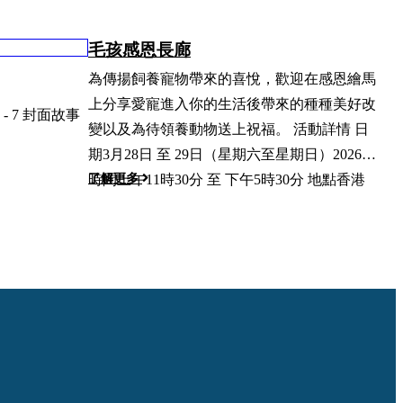
毛孩感恩長廊
為傳揚飼養寵物帶來的喜悅，歡迎在感恩繪馬
上分享愛寵進入你的生活後帶來的種種美好改
變以及為待領養動物送上祝福。 活動詳情 日
期3月28日 至 29日（星期六至星期日）2026年
了解更多
時間上午11時30分 至 下午5時30分 地點香港
愛護動物協會賽馬會百週年中心（青衣長輝路
38 號） 免費登記入場 活動亮點 我們為寵物與
家庭準備了合適的豐富多彩的週末活動，誠邀
你共同參與！ 寵物友善市集 Art Hunt 寵物陶
瓷製作工作坊 Paw Lafayette 火雞造型寵物食
物工作坊 專業寵物攝影 天台寵物派對 工藝作
坊 探索愛協寵物的生命旅程 Royal Canin 贊
助：10 分鐘狗狗健康檢查 毛孩感恩長廊 最大