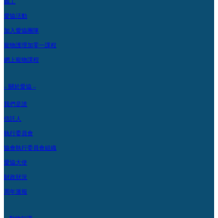
義工
愛協活動
加入愛協團隊
寵物護理加零一課程
網上寵物課程
– 關於愛協 –
我們是誰
信託人
執行委員會
協會執行委員會組織
愛協大使
財政狀況
周年滙報