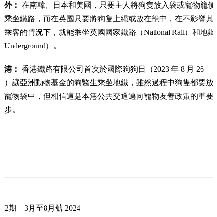
海外：
在南韓、日本和美國，只要主人將狗隻放入袋或寵物籠便
可乘坐鐵路，而在英國只要將狗隻上繩或放在籠中，在不影響其
他乘客的情況下，就能乘坐英國國家鐵路（National Rail）和地鐵
（Underground）。
香港：
香港鐵路有限公司首次於國際狗狗日（2023 年 8 月 26
日）讓亞洲動物基金的狗醫生乘坐地鐵，雖然過程中狗隻都要放
入寵物袋中，但相信這是本港公共交通邁向寵物友善政策的重要
一步。
22期 – 3月至8月號 2024