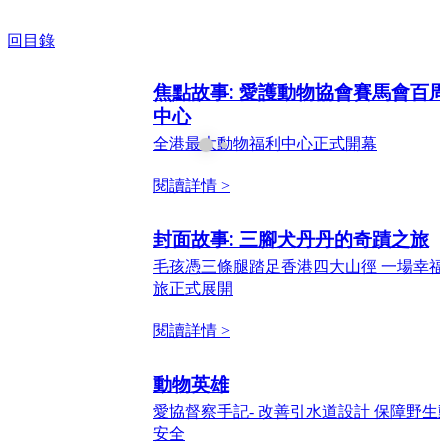
 返回目錄
焦點故事: 愛護動物協會賽馬會百
中心
全港最大動物福利中心正式開幕
閱讀詳情 >
封面故事: 三腳犬丹丹的奇蹟之旅
毛孩憑三條腿踏足香港四大山徑 一場幸福
旅正式展開
閱讀詳情 >
動物英雄
愛協督察手記- 改善引水道設計 保障野生
安全