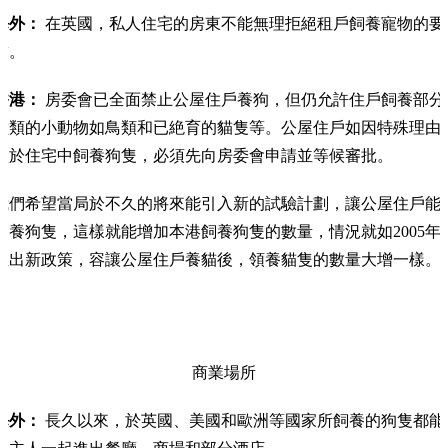
海外：
在英國，私人住宅的房東不能無理拒絕租戶飼養寵物的要
求。
香港：
房委會已全面禁止公屋住戶養狗，但仍允許住戶飼養部分
種類的小動物如鳥類和已絶育的貓隻等。公屋住戶如因特殊理由
欲於住宅中飼養狗隻，必須先向房委會申請並等候審批。
我們希望當局於不久的將來能引入新的試驗計劃，讓公屋住戶能
飼養狗隻，這樣就能增加本港飼養狗隻的數量，情況就如2005年
推出新政策，容讓公屋住戶養貓後，領養貓隻的數量大增一樣。
商業場所
海外：
長久以來，於英國、美國和歐洲等國家所飼養的狗隻都能