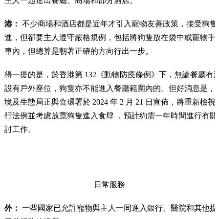
與主人一起進出餐廳、商場和部分酒店。
香港：
不少商場和酒店都是近年才引入寵物友善政策，接受狗隻
內進，但卻要主人遵守嚴格規例，包括將狗隻放在袋中或寵物手
推車內，但總算是朝著正確的方向行出一步。
值得一提的是，於香港第 132《動物防疫條例》下，無論餐廳有
有設有戶外座位，狗隻亦不能進入餐廳範圍內的。但好消息是，
環境及生態局正與食環署於 2024 年 2 月 21 日宣佈，將重新檢視
現行法例並考慮放寬狗隻進入食肆 ，預計約需一年時間進行有關
檢討工作。
日常服務
海外：
一些國家已允許寵物與主人一同進入銀行、醫院和其他提