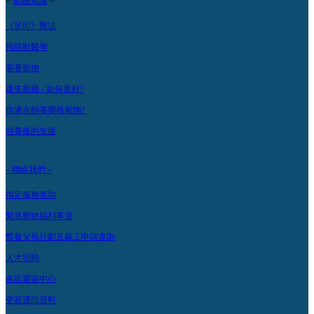
–
–
動物知識
《足印》雜誌
預防獸醫學
棄養寵物
遺失寵物 - 如何是好?
你適合飼養哪種寵物?
領養後的支援
– 聯絡我們 –
指定服務查詢
緊急動物福利事宜
暫養父母計劃及義工申請查詢
人才招聘
各區愛協中心
更新通訊資料