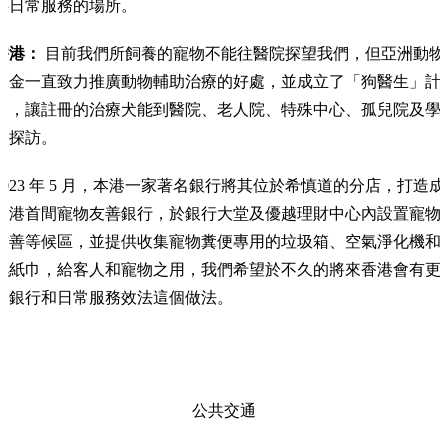
供日常服務的場所。
香港：
目前我們所飼養的寵物不能往醫院探望我們，但亞洲動物
基金一直致力推廣動物輔助治療的好處，並成立了「狗醫生」計
劃，讓註冊的治療犬能到醫院、老人院、特殊中心、孤兒院及學
校探訪。
2023 年 5 月，本港一家著名銀行將其位於希慎道的分店，打造成
全港首間寵物友善銀行，於銀行大堂及優越理財中心內設置寵物
友善等候區，並提供收集寵物糞便專用的垃圾箱、空氣淨化機和
濕紙巾，給客人和寵物之用，我們希望於不久的將來香港會有更
多銀行和日常服務效法這個做法。
公共交通