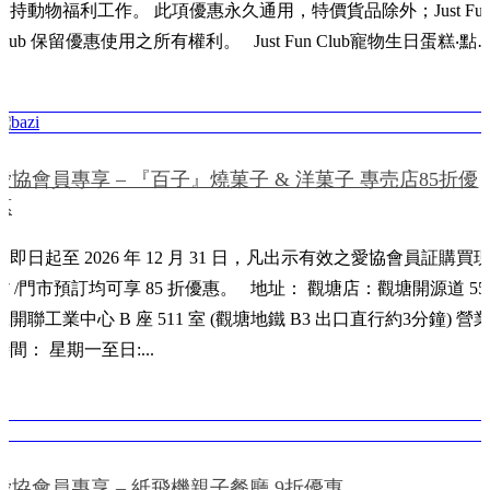
支持動物福利工作。 此項優惠永久通用，特價貨品除外；Just Fu
Club 保留優惠使用之所有權利。 Just Fun Club寵物生日蛋糕‧點
 地址： 九龍太子西洋菜北街326C地下
ttps://maps.app.goo.gl/htmkc4x3MKGf1FjW8 電話： 2660 0888
WhatsApp: 9355 3313 https://wa.me/85293553313?text=Hi,Facebook
Facebook:
愛協會員專享 – 『百子』燒菓子 & 洋菓子 專売店85折優
https://www.facebook.com/HandMadePetFreshFoodDoggyBirthdayC
惠
nstagram: https://www.instagram.com/just.fun.club/
由即日起至 2026 年 12 月 31 日，凡出示有效之愛協會員証購買
貨 /門市預訂均可享 85 折優惠。 地址： 觀塘店：觀塘開源道 55
號開聯工業中心 B 座 511 室 (觀塘地鐵 B3 出口直行約3分鐘) 營
時間： 星期一至日:...
愛協會員專享 – 紙飛機親子餐廳 9折優惠