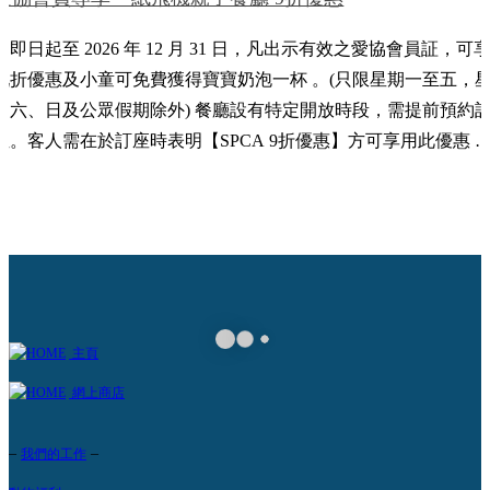
由即日起至 2026 年 12 月 31 日，凡出示有效之愛協會員証，可
九折優惠及小童可免費獲得寶寶奶泡一杯 。(只限星期一至五，
期六、日及公眾假期除外) 餐廳設有特定開放時段，需提前預約
位。客人需在於訂座時表明【SPCA 9折優惠】方可享用此優惠 
座電話：60637470 訂座鏈接：
https://book.bistrochat.com/origamikids-cafe 餐廳地址: 香港九龍灣承
豐道33號啟德郵輪碼頭B區北面平台N305舖 條款及細則： 優惠僅
適用於週一至週五（星期六、日及公眾假期除外），有效期至
2026 年 12 月 31 日； 優惠只適用於堂食，另加一服務費(以原價
算)； 1-7歲小童收費為$138/位，未滿1歲小童免收入場費，小童
餐飲最低消費，成人餐飲最低消費$150/位，小童入場遊玩需穿著
主頁
防滑襪； 餐廳設有特定開放時段，需提前預約訂位，並備註
網上商店
「SPCA 9折優惠」方可享此優惠； 優惠不適用於派對包場服務
此優惠不能與任何其他推廣或優惠折扣同時使用，亦不可兌換其
–
–
我們的工作
他產品/服務； 優惠可重覆使用； 圖片只供參考，餐牌內容或會