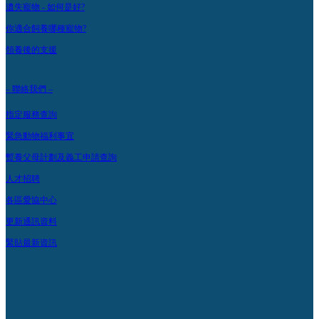
遺失寵物 - 如何是好?
你適合飼養哪種寵物?
領養後的支援
– 聯絡我們 –
指定服務查詢
緊急動物福利事宜
暫養父母計劃及義工申請查詢
人才招聘
各區愛協中心
更新通訊資料
緊貼最新資訊