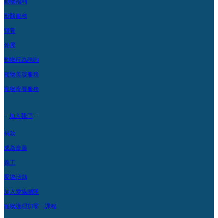
動物福利
食材供應而稍作調整，恕不另行通知，一切以商戶之最新公佈為
獸醫服務
準； 如有任何爭議, Origami Kids Cafe...
領養
外展
動物行為諮詢
寵物美容服務
寵物寄養服務
–
–
加入我們
捐款
成為會員
義工
愛協活動
加入愛協團隊
寵物護理加零一課程