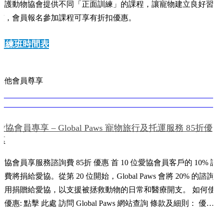
愛護動物協會提供不同「正面訓練」的課程，讓寵物建立良好習
慣，會員報名參加課程可享有折扣優惠。
訓練班時間表
其他會員尊享
愛協會員專享 – Global Paws 寵物旅行及托運服務 85折優
惠
愛協會員享服務諮詢費 85折 優惠 首 10 位愛協會員客戶的 10% 
詢費將捐給愛協。從第 20 位開始，Global Paws 會將 20% 的諮詢
費用捐贈給愛協，以支援被拯救動物的日常和醫療開支。 如何使
點擊 此處 訪問 Global Paws 網站查詢 條款及細則： 優惠
有效期至2026年12月31日晚上11:59(香港時間)。 以上優惠只適用