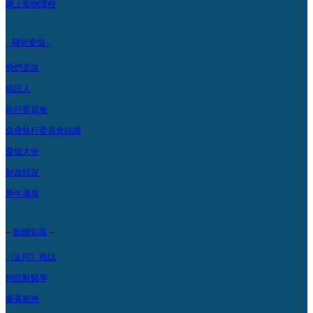
網上寵物課程
– 關於愛協 –
我們是誰
信託人
執行委員會
協會執行委員會組織
愛協大使
財政狀況
周年滙報
–
–
動物知識
《足印》雜誌
預防獸醫學
棄養寵物