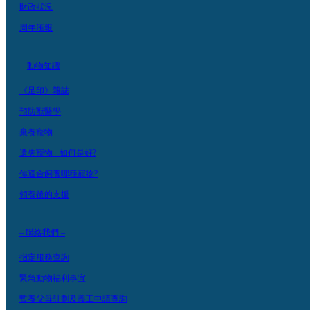
財政狀況
周年滙報
–
–
動物知識
《足印》雜誌
預防獸醫學
棄養寵物
遺失寵物 - 如何是好?
你適合飼養哪種寵物?
領養後的支援
– 聯絡我們 –
指定服務查詢
緊急動物福利事宜
暫養父母計劃及義工申請查詢