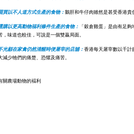
罷買以不人道方式生產的食物：
鵝肝和牛仔肉雖然是甚受香港貴
選購以更高動物福利條件生產的食物：
「穀倉雞蛋」是由有足夠
苦，味道也較佳，可說是一個雙贏局面。
不光顧在家禽仍然清醒時便屠宰的店舖：
香港每天屠宰數以千計
大減少牠們的痛楚、恐懼及痛苦。
有關農場動物的褔利
隻福利
的祖先是野豬，約一萬年前開始被人類飼養。由於豬是雜食的動
豬卻慘被困於狹窄又簡陋的地方 ...