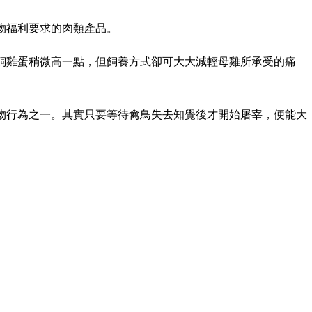
物福利要求的肉類產品。
飼雞蛋稍微高一點，但飼養方式卻可大大減輕母雞所承受的痛
物行為之一。其實只要等待禽鳥失去知覺後才開始屠宰，便能大
現時全球各個地方均有人飼養。雖然豬天生要四處覓食，但被養