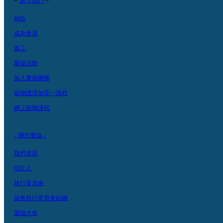
加入我們
捐款
成為會員
義工
愛協活動
加入愛協團隊
寵物護理加零一課程
網上寵物課程
– 關於愛協 –
我們是誰
信託人
執行委員會
協會執行委員會組織
愛協大使