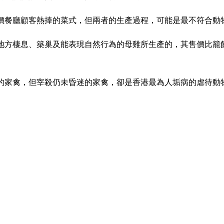
價餐廳顧客熱捧的菜式，但兩者的生產過程，可能是最不符合動
地方棲息、築巢及能表現自然行為的母雞所生產的，其售價比籠
的家禽，但宰殺仍未昏迷的家禽，卻是香港最為人垢病的虐待動
物，所以牠比其他的動物如牛等更容易飼養。家豬起源於歐洲，