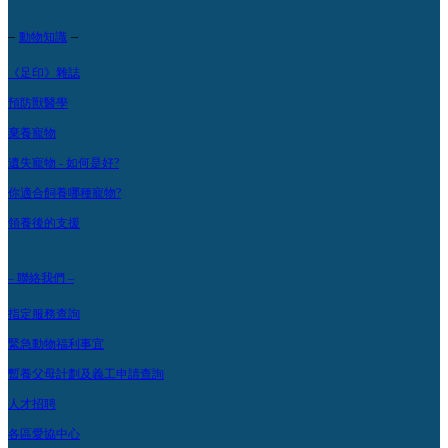
–
–
動物知識
《足印》雜誌
預防獸醫學
棄養寵物
遺失寵物 - 如何是好?
你適合飼養哪種寵物?
領養後的支援
– 聯絡我們 –
指定服務查詢
緊急動物福利事宜
暫養父母計劃及義工申請查詢
人才招聘
各區愛協中心