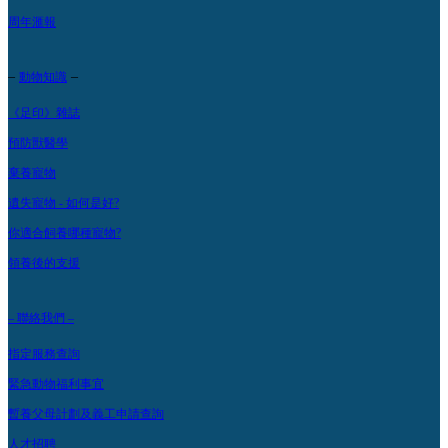
周年滙報
–
–
動物知識
《足印》雜誌
預防獸醫學
棄養寵物
遺失寵物 - 如何是好?
你適合飼養哪種寵物?
領養後的支援
– 聯絡我們 –
指定服務查詢
緊急動物福利事宜
暫養父母計劃及義工申請查詢
人才招聘