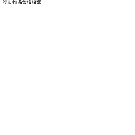
愛護動物協會檢核部
查虐待動物個案
護動物協會檢核部專責調查虐待動物個案，確保動物福利受到保
。團隊一直與本港各執法部門緊密合作，以防止動物遭受虐待。
解更多 +
物拯救基金
 2022－2023 年度，愛協便拯救了 4,658 隻受傷或被困的動物，2
動物拯救熱線在短短一年間，亦收到了 22,274 次求助或查詢來
解更多 +