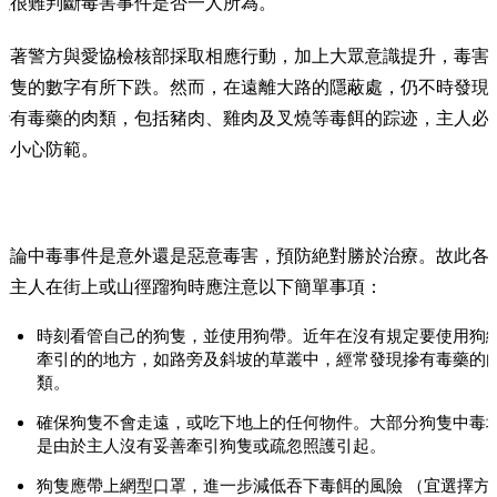
以很難判斷毒害事件是否一人所為。
隨著警方與愛協檢核部採取相應行動，加上大眾意識提升，毒害
狗隻的數字有所下跌。然而，在遠離大路的隱蔽處，仍不時發現
摻有毒藥的肉類，包括豬肉、雞肉及叉燒等毒餌的踪迹，主人必
需小心防範。
無論中毒事件是意外還是惡意毒害，預防絶對勝於治療。故此各
位主人在街上或山徑蹓狗時應注意以下簡單事項：
時刻看管自己的狗隻，並使用狗帶。近年在沒有規定要使用狗
牽引的的地方，如路旁及斜坡的草叢中，經常發現摻有毒藥的
類。
確保狗隻不會走遠，或吃下地上的任何物件。大部分狗隻中毒
是由於主人沒有妥善牽引狗隻或疏忽照護引起。
狗隻應帶上網型口罩，進一步減低吞下毒餌的風險 （宜選擇方