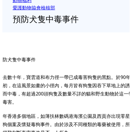
動物福利
愛護動物協會檢核部
預防犬隻中毒事件
預防犬隻中毒事件
過去數十年，寶雲道和布力徑一帶已成毒害狗隻的黑點。於90年
代初，在這風景如畫的小徑內，每月皆有狗隻因吞下草地上的誘
餌而中毒，有超過200頭狗隻及數量不詳的貓和野生動物於這一
被毒害。
近年香港多個地區，如薄扶林數碼港海濱公園及西貢亦出現零星
毒狗個案及懷疑毒狗事件。由於涉及不同種類的毒藥被使用，所