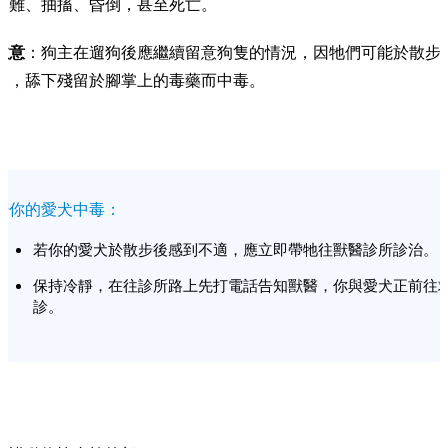
困難、抽搐、昏倒，甚至死亡。
注意
：狗主在遛狗後應繼續留意狗隻的情況，因牠們可能於散步
後，舔下殘留於腳掌上的毒藥而中毒。
若你的愛犬中毒：
若你的愛犬於散步後感到不適，應立即帶牠往獸醫診所診治。
保持冷靜，在往診所路上先打電話告知獸醫，你與愛犬正前往
診。