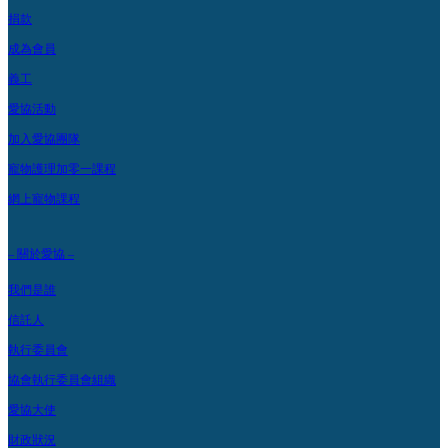
捐款
成為會員
義工
愛協活動
加入愛協團隊
寵物護理加零一課程
網上寵物課程
– 關於愛協 –
我們是誰
信託人
執行委員會
協會執行委員會組織
愛協大使
財政狀況