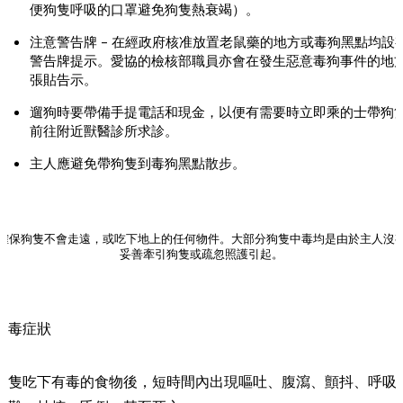
便狗隻呼吸的口罩避免狗隻熱衰竭）。
注意警告牌 – 在經政府核准放置老鼠藥的地方或毒狗黑點均設
警告牌提示。愛協的檢核部職員亦會在發生惡意毒狗事件的地
張貼告示。
遛狗時要帶備手提電話和現金，以便有需要時立即乘的士帶狗
前往附近獸醫診所求診。
主人應避免帶狗隻到毒狗黑點散步。
確保狗隻不會走遠，或吃下地上的任何物件。大部分狗隻中毒均是由於主人沒
妥善牽引狗隻或疏忽照護引起。
中毒症狀
狗隻吃下有毒的食物後，短時間內出現嘔吐、腹瀉、顫抖、呼吸